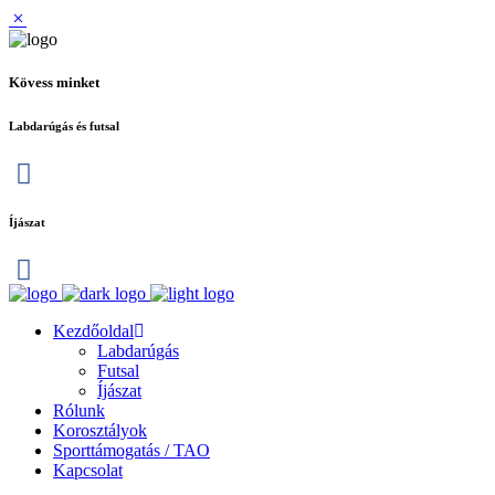
Kövess minket
Labdarúgás és futsal
Íjászat
Kezdőoldal
Labdarúgás
Futsal
Íjászat
Rólunk
Korosztályok
Sporttámogatás / TAO
Kapcsolat