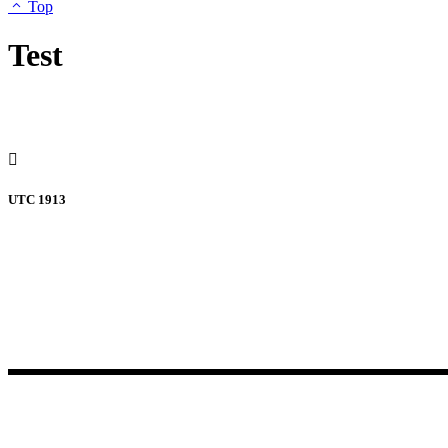
Top
Test
UTC 1913
Szeged legrégebbi, 1913 óta folyamatosan működő egyesülete.
Jelenleg 4 szakosztálya van: labdarúgás, futsal, íjászat, frizbi.
Hívj minket
+36 70 375 1081
• Adatkezelési Szabályzat
Labdarúgás, Futsal