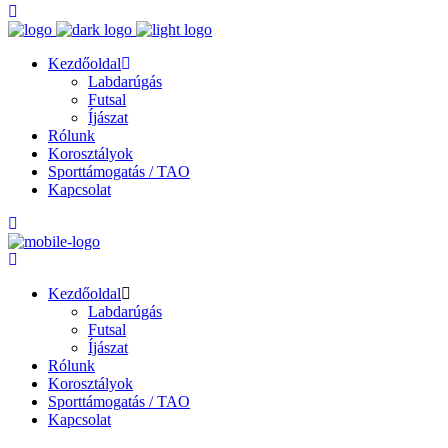
Kezdőoldal
Labdarúgás
Futsal
Íjászat
Rólunk
Korosztályok
Sporttámogatás / TAO
Kapcsolat
Kezdőoldal
Labdarúgás
Futsal
Íjászat
Rólunk
Korosztályok
Sporttámogatás / TAO
Kapcsolat