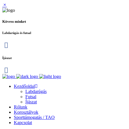
Kövess minket
Labdarúgás és futsal
Íjászat
Kezdőoldal
Labdarúgás
Futsal
Íjászat
Rólunk
Korosztályok
Sporttámogatás / TAO
Kapcsolat