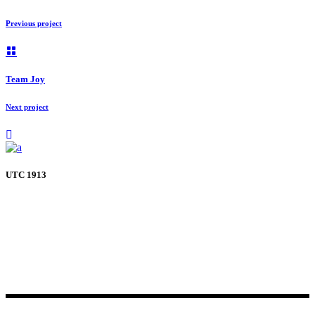
Previous project
Team Joy
Next project
UTC 1913
Szeged legrégebbi, 1913 óta folyamatosan működő egyesülete.
Jelenleg 4 szakosztálya van: labdarúgás, futsal, íjászat, frizbi.
Hívj minket
+36 70 375 1081